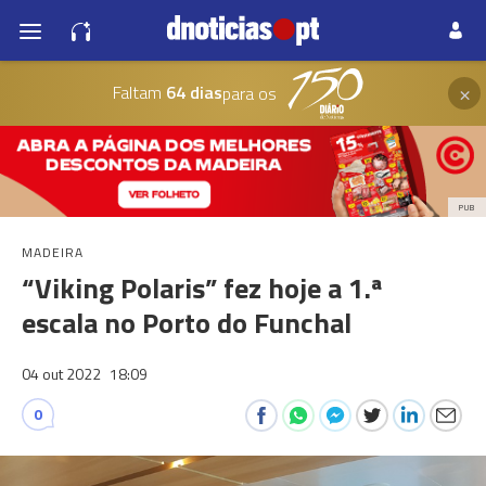
×
Faltam
64 dias
para os
PUB
MADEIRA
“Viking Polaris” fez hoje a 1.ª
escala no Porto do Funchal
04 out 2022
18:09
0