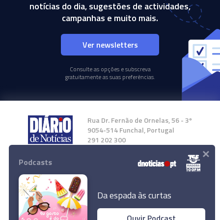
notícias do dia, sugestões de actividades,
campanhas e muito mais.
Ver newsletters
Consulte as opções e subscreva
gratuitamente as suas preferências.
Rua Dr. Fernão de Ornelas, 56 - 3º
9054-514 Funchal, Portugal
291 202 300
×
Podcasts
Instale a nossa App
Da espada às curtas
Ouvir Podcast