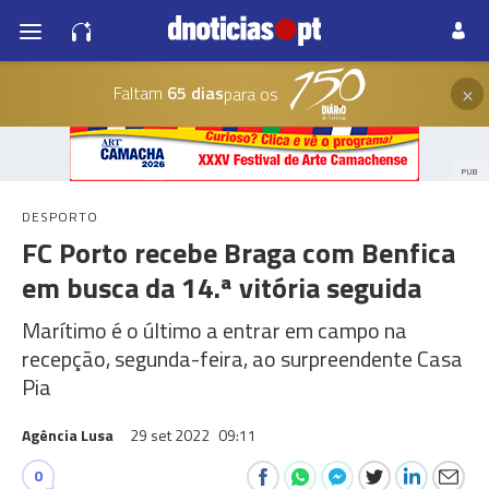
×
Faltam
65 dias
para os
PUB
DESPORTO
FC Porto recebe Braga com Benfica
em busca da 14.ª vitória seguida
Marítimo é o último a entrar em campo na
recepção, segunda-feira, ao surpreendente Casa
Pia
Agência Lusa
29 set 2022
09:11
0