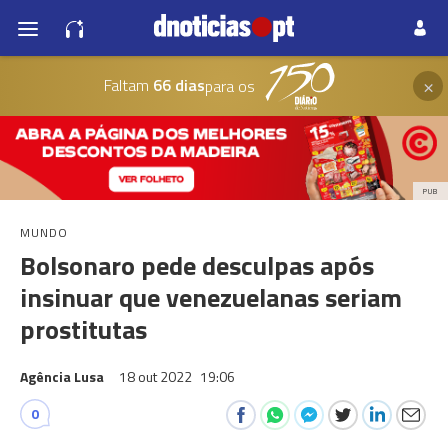
×
Faltam
66 dias
para os
PUB
MUNDO
Bolsonaro pede desculpas após
insinuar que venezuelanas seriam
prostitutas
Agência Lusa
18 out 2022
19:06
0