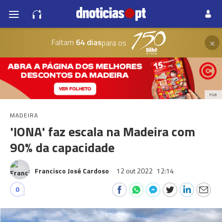
×
Faltam
64 dias
para os
PUB
MADEIRA
'IONA' faz escala na Madeira com
90% da capacidade
Francisco José Cardoso
12 out 2022
12:14
0