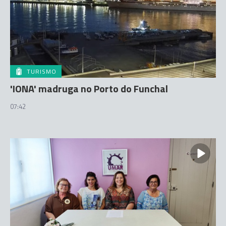
TURISMO
'IONA' madruga no Porto do Funchal
07:42