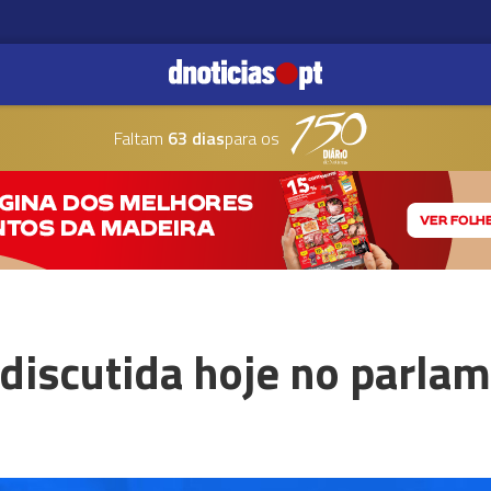
Faltam
63 dias
para os
 discutida hoje no parla