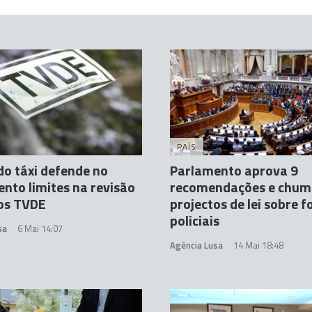
PAÍS
do táxi defende no
Parlamento aprova 9
nto limites na revisão
recomendações e chum
dos TVDE
projectos de lei sobre f
policiais
sa
6 Mai 14:07
Agência Lusa
14 Mai 18:48