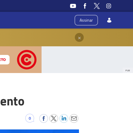
Assinar
×
PUB
mento
0