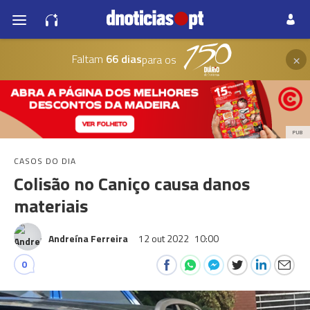
×
Faltam
66 dias
para os
PUB
CASOS DO DIA
Colisão no Caniço causa danos
materiais
Andreína Ferreira
12 out 2022
10:00
0