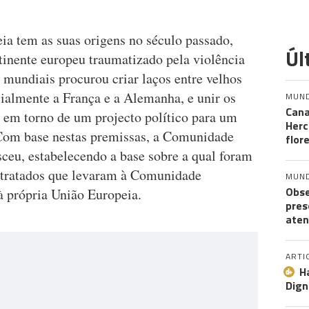
ia tem as suas origens no século passado,
Úl
inente europeu traumatizado pela violência
 mundiais procurou criar laços entre velhos
ialmente a França e a Alemanha, e unir os
MUN
Cana
s em torno de um projecto político para um
Herc
 Com base nestas premissas, a Comunidade
flor
ceu, estabelecendo a base sobre a qual foram
s tratados que levaram à Comunidade
MUN
Obse
à própria União Europeia.
pres
aten
ARTI
H
Dign