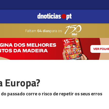
Faltam
64 dias
para os
a Europa?
do passado corre o risco de repetir os seus erros