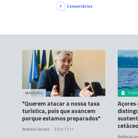
1
Comentários
MADEIRA
TUR
"Querem atacar a nossa taxa
Açores
turística, pois que avancem
disting
porque estamos preparados"
sustent
cetáce
Andreia Correia
9 Out 12:11
Agência Lu