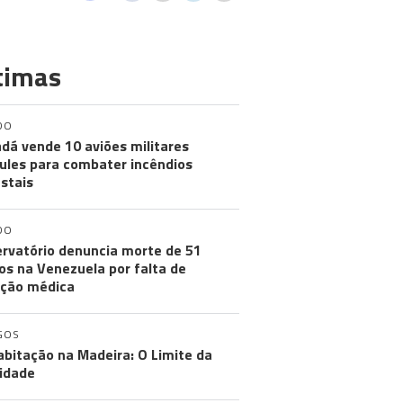
timas
DO
dá vende 10 aviões militares
ules para combater incêndios
estais
DO
rvatório denuncia morte de 51
os na Venezuela por falta de
ção médica
GOS
abitação na Madeira: O Limite da
idade