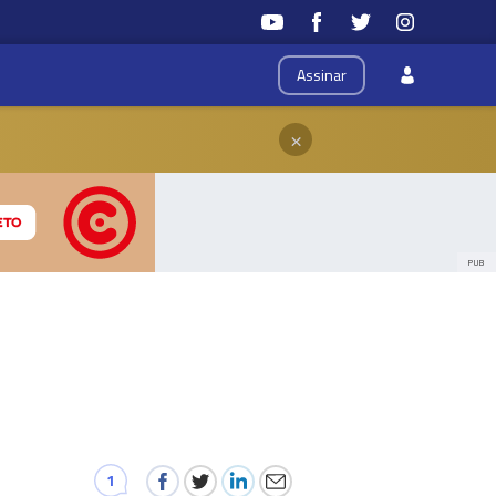
Assinar
×
PUB
1