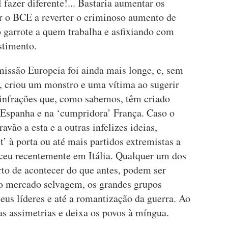
l fazer diferente!... Bastaria aumentar os
ar o BCE a reverter o criminoso aumento de
o garrote a quem trabalha e asfixiando com
stimento.
missão Europeia foi ainda mais longe, e, sem
 criou um monstro e uma vítima ao sugerir
infrações que, como sabemos, têm criado
a’ Espanha e na ‘cumpridora’ França. Caso o
vão a esta e a outras infelizes ideias,
 à porta ou até mais partidos extremistas a
ceu recentemente em Itália. Qualquer um dos
rto de acontecer do que antes, podem ser
 o mercado selvagem, os grandes grupos
us líderes e até a romantização da guerra. Ao
 assimetrias e deixa os povos à míngua.