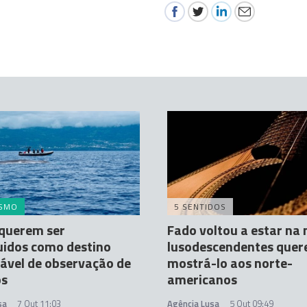
ISMO
5 SENTIDOS
 querem ser
Fado voltou a estar na
uidos como destino
lusodescendentes que
ável de observação de
mostrá-lo aos norte-
os
americanos
sa
7 Out 11:03
Agência Lusa
5 Out 09:49