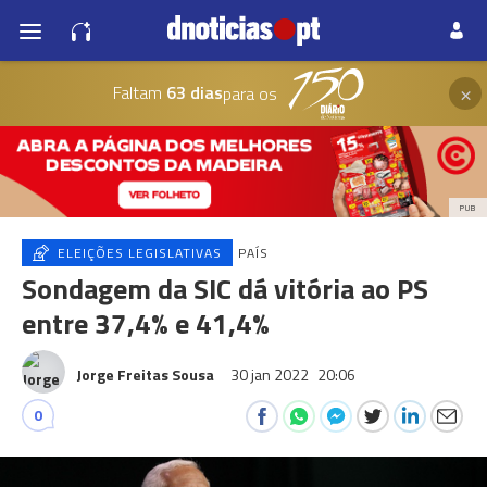
×
Faltam
63 dias
para os
PUB
ELEIÇÕES LEGISLATIVAS
PAÍS
Sondagem da SIC dá vitória ao PS
entre 37,4% e 41,4%
Jorge Freitas Sousa
30 jan 2022
20:06
0