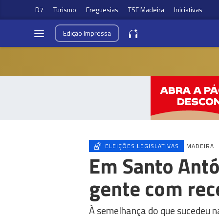
D7
Turismo
Freguesias
TSF Madeira
Iniciativas
Edição
Impressa
ELEIÇÕES LEGISLATIVAS
MADEIRA
Em Santo Antó
gente com rece
À semelhança do que sucedeu na