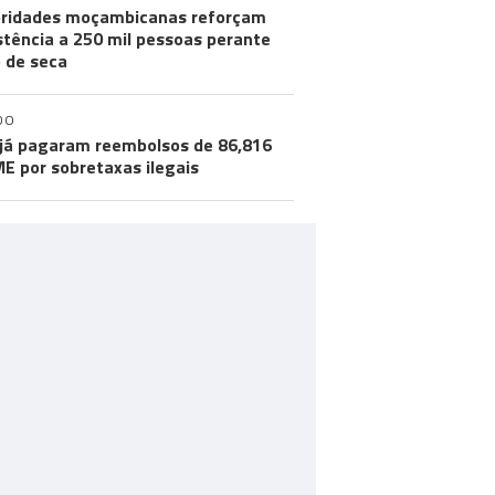
ridades moçambicanas reforçam
stência a 250 mil pessoas perante
o de seca
DO
já pagaram reembolsos de 86,816
ME por sobretaxas ilegais