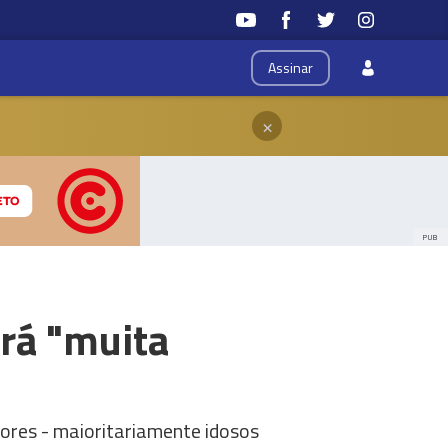
Assinar
×
PUB
rá "muita
tores - maioritariamente idosos