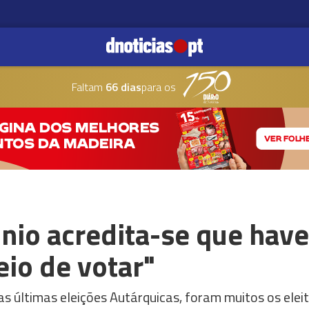
Faltam
66 dias
para os
nio acredita-se que have
io de votar"
s últimas eleições Autárquicas, foram muitos os elei