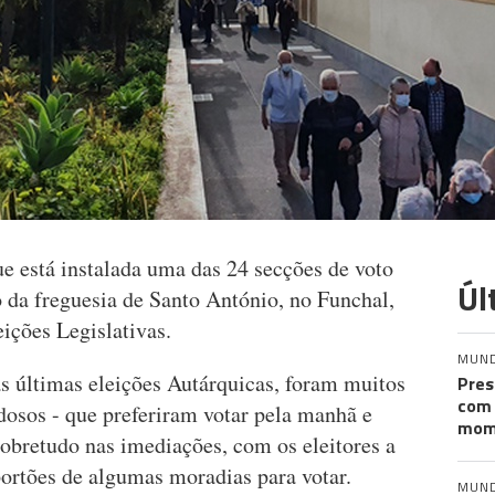
e está instalada uma das 24 secções de voto
Úl
o da freguesia de Santo António, no Funchal,
eições Legislativas.
MUN
 últimas eleições Autárquicas, foram muitos
Pres
com 
idosos - que preferiram votar pela manhã e
mom
sobretudo nas imediações, com os eleitores a
portões de algumas moradias para votar.
MUN