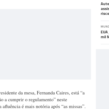
Auto
assi
risc
MUN
EUA 
mil 
residente da mesa, Fernanda Caires, está “a
tão a cumprir o regulamento” neste
 afluência é mais notória após “as missas”.