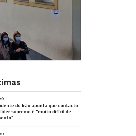
timas
DO
idente do Irão aponta que contacto
líder supremo é "muito difícil de
ento"
DO