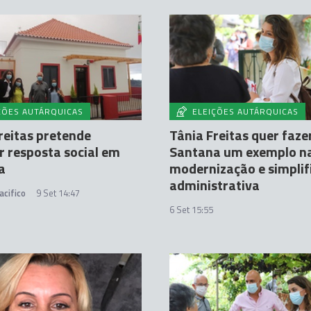
ÇÕES AUTÁRQUICAS
ELEIÇÕES AUTÁRQUICAS
reitas pretende
Tânia Freitas quer faze
r resposta social em
Santana um exemplo n
a
modernização e simplif
administrativa
acifico
9 Set 14:47
6 Set 15:55