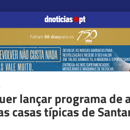
Faltam
66 dias
para os
A
quer lançar programa de 
s casas típicas de Santa