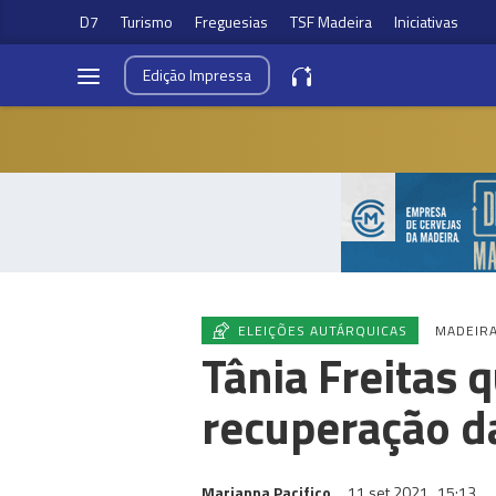
D7
Turismo
Freguesias
TSF Madeira
Iniciativas
Edição
Impressa
ELEIÇÕES AUTÁRQUICAS
MADEIR
Tânia Freitas 
recuperação da
Marianna Pacifico
11 set 2021
15:13