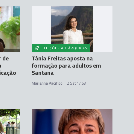
ELEIÇÕES AUTÁRQUICAS
r de
Tânia Freitas aposta na
a
formação para adultos em
icação
Santana
Marianna Pacifico
2 Set 17:53