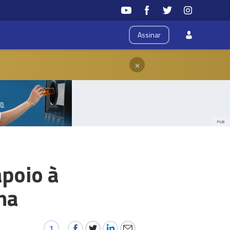
Assinar
×
PUB
apoio à
na
1