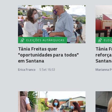
ELEIÇÕES AUTÁRQUICAS
ELEI
Tânia Freitas quer
Tânia F
"oportunidades para todos"
reforça
em Santana
Santan
Erica Franco
5 Set 16:53
Marianna P