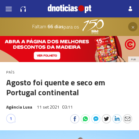
×
Faltam
66 dias
para os
PUB
PAÍS
Agosto foi quente e seco em
Portugal continental
Agência Lusa
11 set 2021
03:11
1