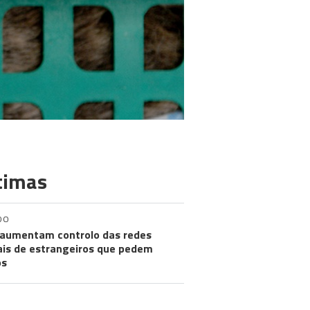
timas
DO
aumentam controlo das redes
ais de estrangeiros que pedem
os