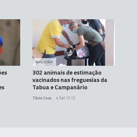
MADEIRA
ões
302 animais de estimação
vacinados nas freguesias da
es
Tabua e Campanário
Tânia Cova
4 Set 17:12