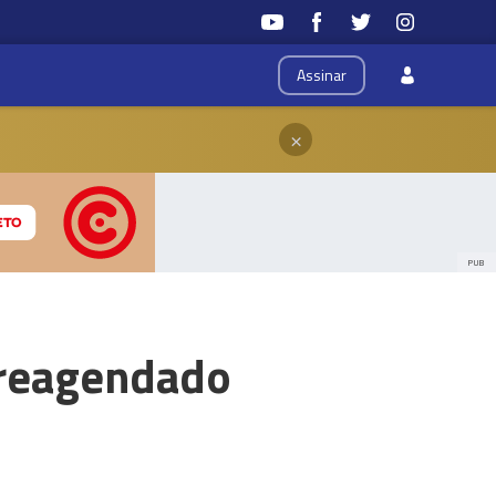
Assinar
×
PUB
 reagendado