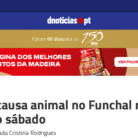
Faltam
66 dias
para os
A
causa animal no Funchal
o sábado
da Cristina Rodrigues