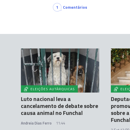
1
Comentários
ELEIÇÕES AUTÁRQUICAS
ELEI
Luto nacional leva a
Deputad
cancelamento de debate sobre
promov
causa animal no Funchal
sobre a
Funcha
Andreia Dias Ferro
11:44