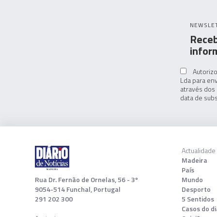
NEWSLE
Receb
infor
Autorizo
Lda para env
através dos 
data de subs
Actualidade
Madeira
País
Rua Dr. Fernão de Ornelas, 56 - 3º
Mundo
9054-514 Funchal, Portugal
Desporto
291 202 300
5 Sentidos
Casos do di