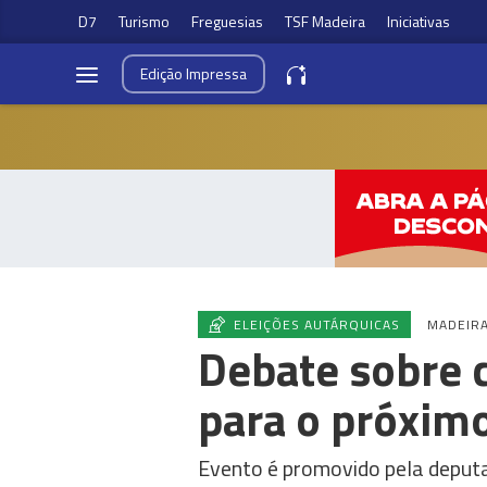
D7
Turismo
Freguesias
TSF Madeira
Iniciativas
Edição
Impressa
ELEIÇÕES AUTÁRQUICAS
MADEIR
Debate sobre 
para o próxim
Evento é promovido pela deputa