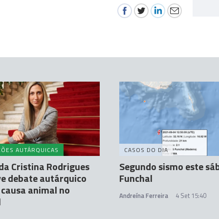
ÇÕES AUTÁRQUICAS
CASOS DO DIA
a Cristina Rodrigues
Segundo sismo este sá
e debate autárquico
Funchal
 causa animal no
Andreína Ferreira
4 Set 15:40
l