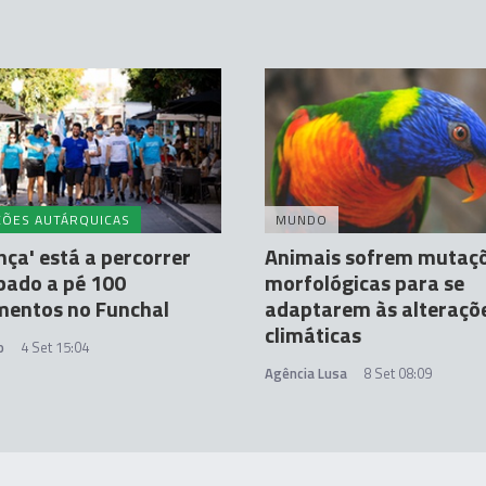
ÇÕES AUTÁRQUICAS
MUNDO
nça' está a percorrer
Animais sofrem mutaç
bado a pé 100
morfológicas para se
mentos no Funchal
adaptarem às alteraçõ
climáticas
o
4 Set 15:04
Agência Lusa
8 Set 08:09