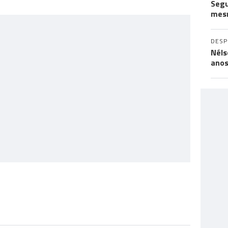
Segu
mes
DES
Néls
ano