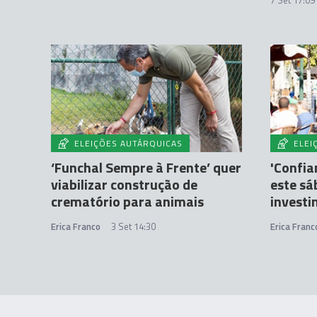
7 Set 17:09
ELEIÇÕES AUTÁRQUICAS
ELEI
‘Funchal Sempre à Frente’ quer
'Confia
viabilizar construção de
este sá
crematório para animais
investi
Erica Franco
3 Set 14:30
Erica Franc