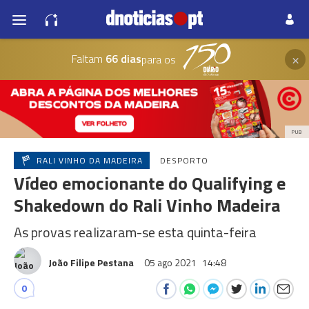
×
Faltam
66 dias
para os
PUB
RALI VINHO DA MADEIRA
DESPORTO
Vídeo emocionante do Qualifying e
Shakedown do Rali Vinho Madeira
As provas realizaram-se esta quinta-feira
João Filipe Pestana
05 ago 2021
14:48
0