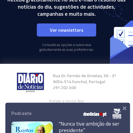
notícias do dia, sugestões de actividades,
campanhas e muito mais.
Ver newsletters
Consulte as opções e subscreva
gratuitamente as suas preferências.
Rua Dr. Fernão de Ornelas, 56 - 3º
9054-514 Funchal, Portugal
291 202 300
Instale a nossa App
×
Podcasts
"Nunca tive ambição de ser
presidente”