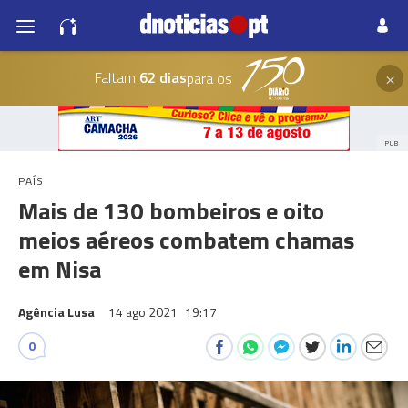
×
Faltam
62 dias
para os
PUB
PAÍS
Mais de 130 bombeiros e oito
meios aéreos combatem chamas
em Nisa
Agência Lusa
14 ago 2021
19:17
0