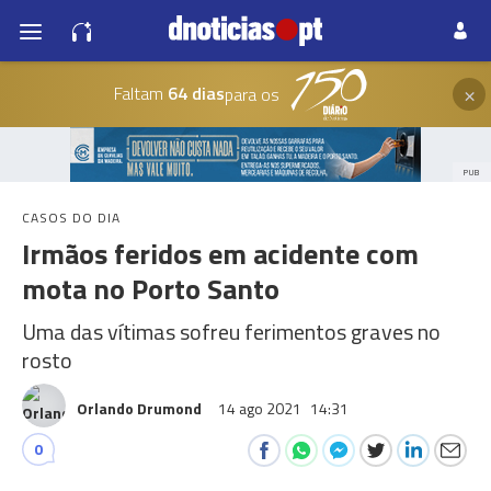
×
Faltam
64 dias
para os
PUB
CASOS DO DIA
Irmãos feridos em acidente com
mota no Porto Santo
Uma das vítimas sofreu ferimentos graves no
rosto
Orlando Drumond
14 ago 2021
14:31
0