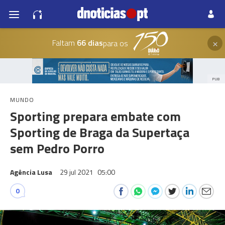
×
Faltam
66 dias
para os
PUB
MUNDO
Sporting prepara embate com
Sporting de Braga da Supertaça
sem Pedro Porro
Agência Lusa
29 jul 2021
05:00
0