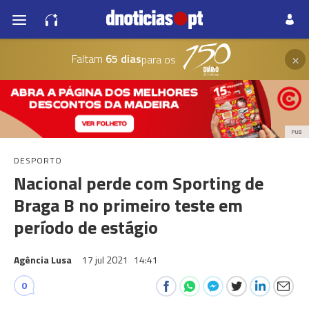
×
Faltam
65 dias
para os
PUB
DESPORTO
Nacional perde com Sporting de
Braga B no primeiro teste em
período de estágio
Agência Lusa
17 jul 2021
14:41
0