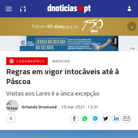
×
Faltam
65 dias
para os
PUB
CORONAVÍRUS
MADEIRA
Regras em vigor intocáveis até à
Páscoa
Visitas aos Lares é a única excepção
Orlando Drumond
19 mar 2021
13:31
0