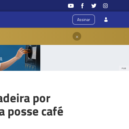
Assinar
×
PUB
deira por
ua posse café