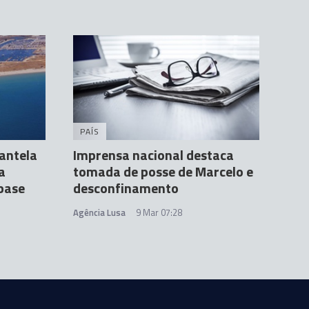
PAÍS
antela
Imprensa nacional destaca
a
tomada de posse de Marcelo e
base
desconfinamento
Agência Lusa
9 Mar 07:28