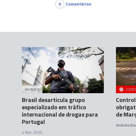
0
Comentários
MUNDO
COR
Brasil desarticula grupo
Control
especializado em tráfico
obrigat
internacional de drogas para
de Mar
Portugal
Andreia Dia
4 Mar 20:55