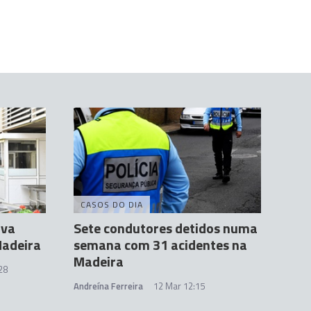
CASOS DO DIA
ova
Sete condutores detidos numa
Madeira
semana com 31 acidentes na
Madeira
28
Andreína Ferreira
12 Mar 12:15