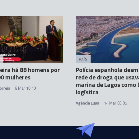
A
PAÍS
eira há 88 homens por
Polícia espanhola desm
00 mulheres
rede de droga que usav
marina de Lagos como 
orreia
8 Mar 10:40
logística
Agência Lusa
14 Mar 03:05