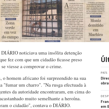
o DIÁRIO noticiava uma insólita detenção
Úl
que fez com que um cidadão ficasse preso
se viesse a comprovar o crime.
PAÍS
s, o homem africano foi surpreendido na sua
Dire
obra
 a "fumar um charro". "Na rusga efectuada à
gentes da autoridade encontraram, em cima do
DES
 acastanhado muito semelhante a heroína.
Fran
eram o cidadão", contava o DIÁRIO.
em B