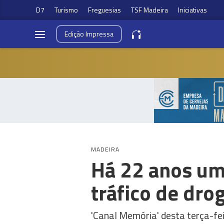
D7
Turismo
Freguesias
TSF Madeira
Iniciativas
Edição
Impressa
MADEIRA
Há 22 anos um
tráfico de dro
'Canal Memória' desta terça-fe