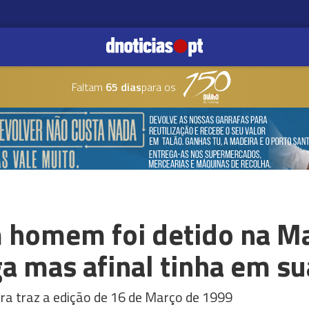
Faltam
65 dias
para os
 homem foi detido na Ma
ga mas afinal tinha em s
ira traz a edição de 16 de Março de 1999