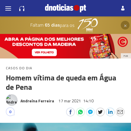
×
Faltam
65 dias
para os
PUB
CASOS DO DIA
Homem vítima de queda em Água
de Pena
Andreína Ferreira
17 mar 2021
14:10
0