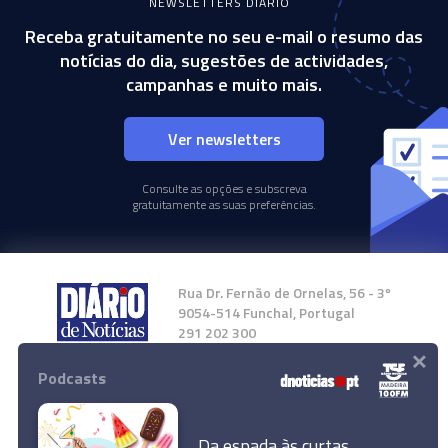
NEWSLETTERS DIÁRIO
Receba gratuitamente no seu e-mail o resumo das
notícias do dia, sugestões de actividades,
campanhas e muito mais.
Ver newsletters
Consulte as opções e subscreva
gratuitamente as suas preferências.
Rua Dr. Fernão de Ornelas, 56 - 3º
9054-514 Funchal, Portugal
291 202 300
×
Podcasts
Instale a nossa App
Da espada às curtas