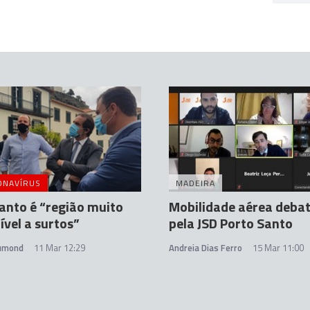
ONAVÍRUS
MADEIRA
anto é “região muito
Mobilidade aérea deba
ível a surtos”
pela JSD Porto Santo
rumond
11 Mar 12:29
Andreia Dias Ferro
15 Mar 11:00