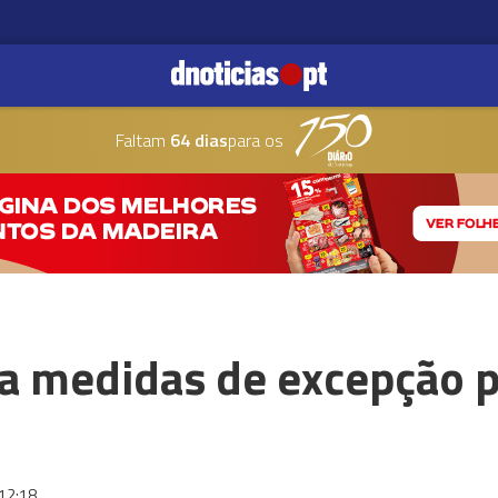
Faltam
64 dias
para os
a medidas de excepção p
12:18