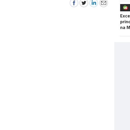
Exce
prin
na M