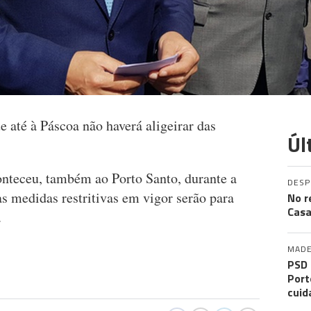
 até à Páscoa não haverá aligeirar das
Úl
conteceu, também ao Porto Santo, durante a
DES
s medidas restritivas em vigor serão para
No r
Casa
.
MADE
PSD 
Port
cuid