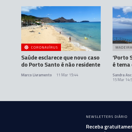
CORONAVÍRUS
MADEIR
Saúde esclarece que novo caso
‘Porto 
do Porto Santo é não residente
é tema 
Marco Livramento
11 Mar 19:44
Sandra Asc
15 Mar 14:
NEWSLETTERS DIÁRIO
Receba gratuitamen