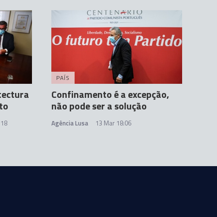
PAÍS
tectura
Confinamento é a excepção,
to
não pode ser a solução
:18
Agência Lusa
13 Mar 18:06