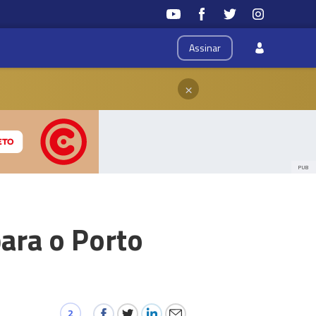
Assinar
×
PUB
ara o Porto
2