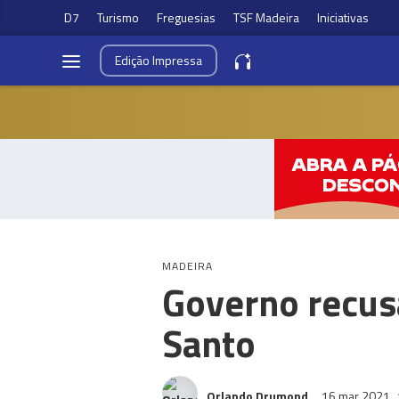
D7
Turismo
Freguesias
TSF Madeira
Iniciativas
Edição
Impressa
MADEIRA
Governo recus
Santo
Orlando Drumond
16 mar 2021