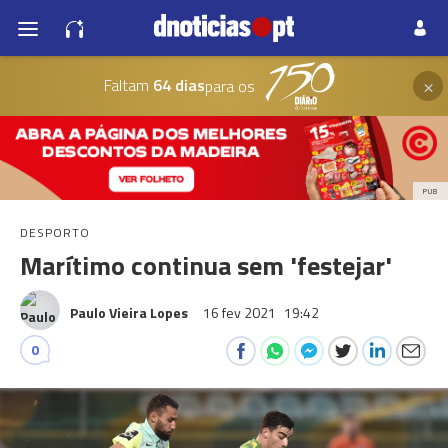
×
Faltam
64 dias
para os
PUB
DESPORTO
Marítimo continua sem 'festejar'
Paulo Vieira Lopes
16 fev 2021
19:42
0