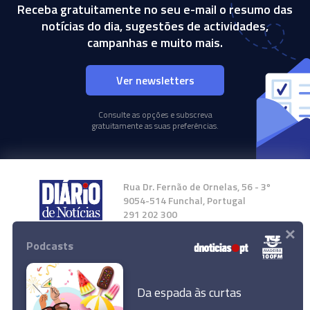
Receba gratuitamente no seu e-mail o resumo das
notícias do dia, sugestões de actividades,
campanhas e muito mais.
Ver newsletters
Consulte as opções e subscreva
gratuitamente as suas preferências.
Rua Dr. Fernão de Ornelas, 56 - 3º
9054-514 Funchal, Portugal
291 202 300
×
Podcasts
Instale a nossa App
Da espada às curtas