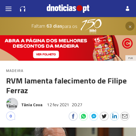
×
Faltam
63 dias
para os
PUB
MADEIRA
RVM lamenta falecimento de Filipe
Ferraz
Tânia Cova
12 fev 2021
20:27
0