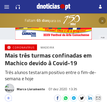
×
Faltam
65 dias
para os
PUB
CORONAVÍRUS
MADEIRA
Mais três turmas confinadas em
Machico devido à Covid-19
Três alunos testaram positivo entre o fim-de-
semana e hoje
Marco Livramento
07 dez 2020
13:35
0