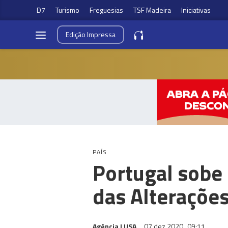
D7
Turismo
Freguesias
TSF Madeira
Iniciativas
Edição
Impressa
PAÍS
Portugal sobe
das Alterações
Agência LUSA
07 dez 2020
09:11