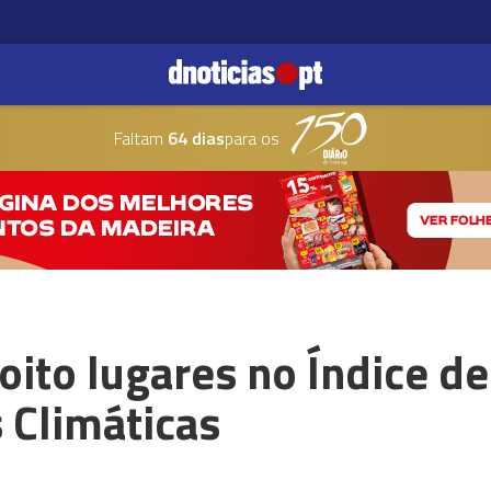
Faltam
64 dias
para os
 oito lugares no Índice 
 Climáticas