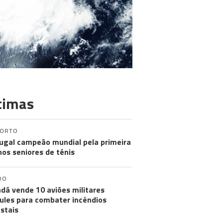
timas
PORTO
ugal campeão mundial pela primeira
nos seniores de ténis
DO
dá vende 10 aviões militares
ules para combater incêndios
estais