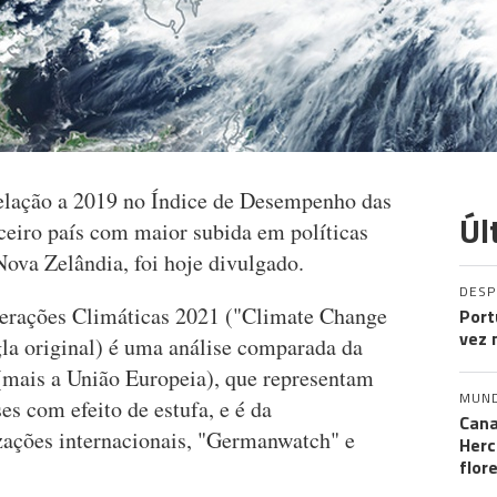
relação a 2019 no Índice de Desempenho das
Úl
rceiro país com maior subida em políticas
Nova Zelândia, foi hoje divulgado.
DES
erações Climáticas 2021 ("Climate Change
Port
vez 
la original) é uma análise comparada da
(mais a União Europeia), que representam
MUN
s com efeito de estufa, e é da
Cana
zações internacionais, "Germanwatch" e
Herc
flor