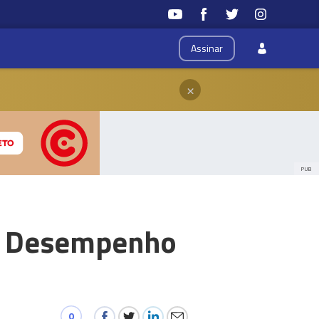
Assinar
×
PUB
de Desempenho
0