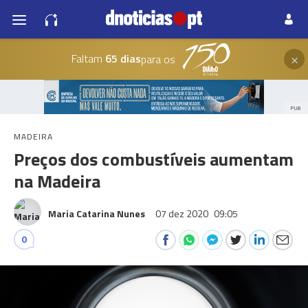
×
Faltam
65 dias
para os
PUB
MADEIRA
Preços dos combustíveis aumentam
na Madeira
Maria Catarina Nunes
07 dez 2020
09:05
0