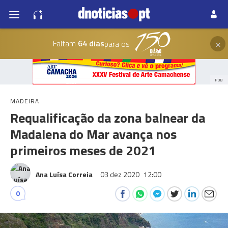
×
Faltam
64 dias
para os
PUB
MADEIRA
Requalificação da zona balnear da
Madalena do Mar avança nos
primeiros meses de 2021
Ana Luísa Correia
03 dez 2020
12:00
0