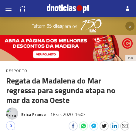
×
Faltam
65 dias
para os
PUB
DESPORTO
Regata da Madalena do Mar
regressa para segunda etapa no
mar da zona Oeste
Erica Franco
18 set 2020
16:03
0