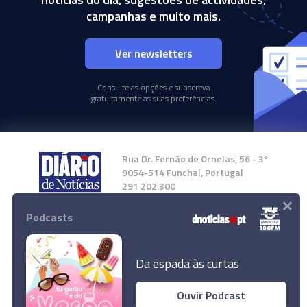
campanhas e muito mais.
Ver newsletters
Consulte as opções e subscreva
gratuitamente as suas preferências.
Rua Dr. Fernão de Ornelas, 56 - 3º
9054-514 Funchal, Portugal
291 202 300
×
Podcasts
Instale a nossa App
Da espada às curtas
Ouvir Podcast