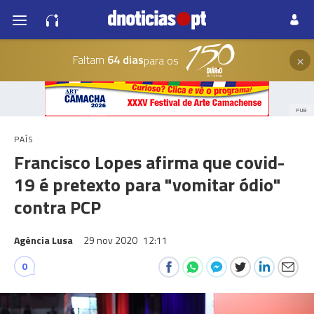
×
Faltam
64 dias
para os
PUB
PAÍS
Francisco Lopes afirma que covid-
19 é pretexto para "vomitar ódio"
contra PCP
Agência Lusa
29 nov 2020
12:11
0