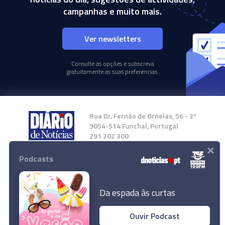
campanhas e muito mais.
Ver newsletters
Consulte as opções e subscreva
gratuitamente as suas preferências.
Rua Dr. Fernão de Ornelas, 56 - 3º
9054-514 Funchal, Portugal
291 202 300
×
Podcasts
Instale a nossa App
Da espada às curtas
Ouvir Podcast