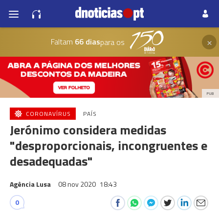
×
Faltam
66 dias
para os
PUB
CORONAVÍRUS
PAÍS
Jerónimo considera medidas
"desproporcionais, incongruentes e
desadequadas"
Agência Lusa
08 nov 2020
18:43
0