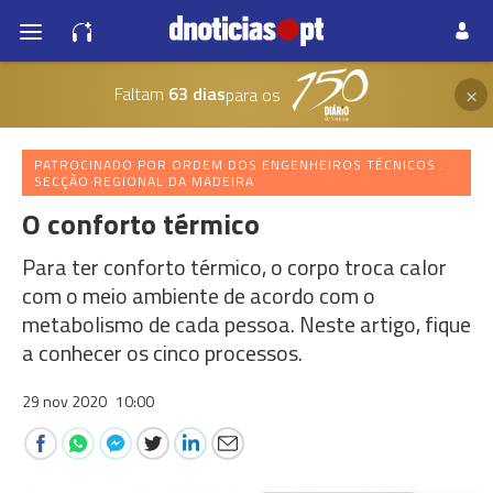
×
Faltam
63 dias
para os
PATROCINADO POR ORDEM DOS ENGENHEIROS TÉCNICOS .
SECÇÃO REGIONAL DA MADEIRA
O conforto térmico
Para ter conforto térmico, o corpo troca calor
com o meio ambiente de acordo com o
metabolismo de cada pessoa. Neste artigo, fique
a conhecer os cinco processos.
29 nov 2020
10:00