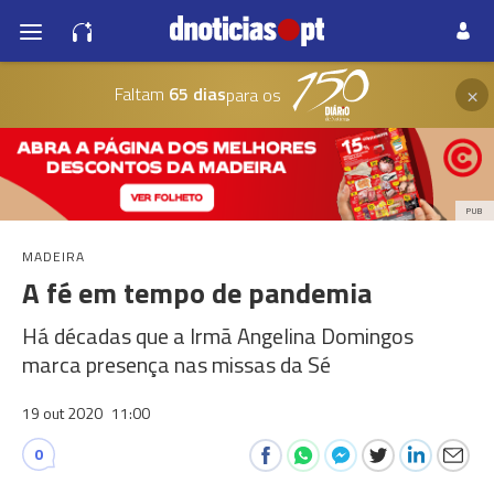
×
Faltam
65 dias
para os
PUB
MADEIRA
A fé em tempo de pandemia
Há décadas que a Irmã Angelina Domingos
marca presença nas missas da Sé
19 out 2020
11:00
0