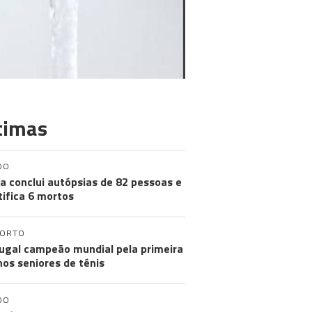
timas
DO
a conclui autópsias de 82 pessoas e
tifica 6 mortos
PORTO
ugal campeão mundial pela primeira
nos seniores de ténis
DO