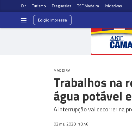
D7
Turismo
Freguesias
TSF Madeira
Iniciativas
Edição
Impressa
MADEIRA
Trabalhos na 
água potável 
A interrupção vai decorrer na pr
02 mai 2020
10:46