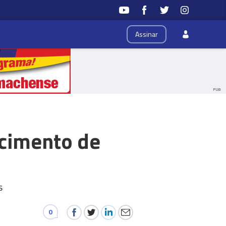
Assinar
PUB
ecimento de
s
0