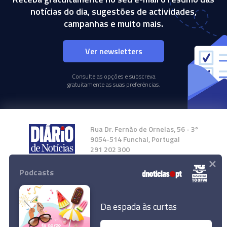
notícias do dia, sugestões de actividades,
campanhas e muito mais.
Ver newsletters
Consulte as opções e subscreva
gratuitamente as suas preferências.
Rua Dr. Fernão de Ornelas, 56 - 3º
9054-514 Funchal, Portugal
291 202 300
×
Podcasts
Instale a nossa App
Da espada às curtas