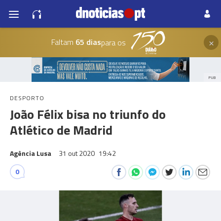
×
Faltam
65 dias
para os
PUB
DESPORTO
João Félix bisa no triunfo do
Atlético de Madrid
Agência Lusa
31 out 2020
19:42
0