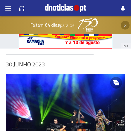
×
Faltam
64 dias
para os
PUB
30 JUNHO 2023