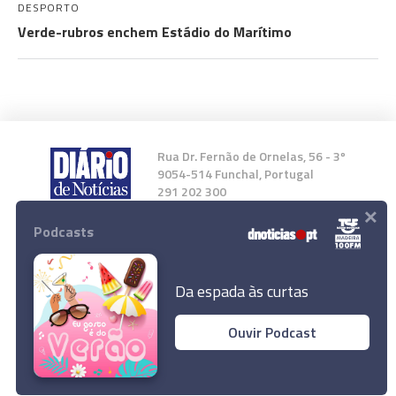
DESPORTO
Verde-rubros enchem Estádio do Marítimo
Rua Dr. Fernão de Ornelas, 56 - 3º
9054-514 Funchal, Portugal
291 202 300
×
Podcasts
Instale a nossa App
Da espada às curtas
Ouvir Podcast
© 2023 Empresa Diário de Notícias, Lda.
Todos os direitos reservados.