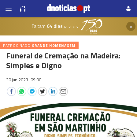
×
Faltam
64 dias
para os
PATROCINADO
GRANDE HOMENAGEM
Funeral de Cremação na Madeira:
Simples e Digno
30 jun 2023
09:00