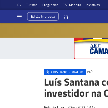
D7
Turismo
Freguesias
TSF Madeira
Iniciativas
Edição
Impressa
CRISTIANO RONALDO
PAÍS
Luís Santana 
investidor na 
Agência Lusa
30 jun 2023
13:12