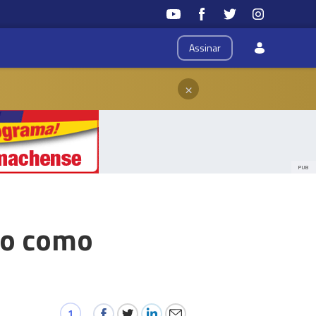
Assinar
×
PUB
do como
1