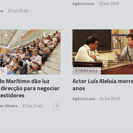
Agência lusa
20 Jun 19:53
sa
20 Jun 07:20
TO
5 SENTIDOS
do Marítimo dão luz
Actor Luís Aleluia morr
 direcção para negociar
anos
estidores
Agência Lusa
24 Jun 03:50
as Oliveira
27 Jun 21:45
1