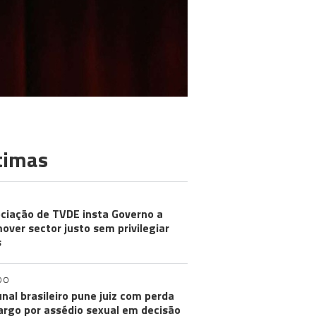
timas
ciação de TVDE insta Governo a
over sector justo sem privilegiar
s
DO
unal brasileiro pune juiz com perda
argo por assédio sexual em decisão