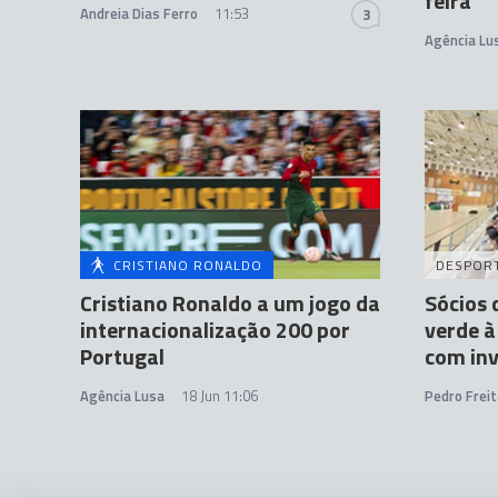
feira
Andreia Dias Ferro
11:53
3
Agência Lu
CRISTIANO RONALDO
DESPOR
Cristiano Ronaldo a um jogo da
Sócios 
internacionalização 200 por
verde à
Portugal
com inv
Agência Lusa
18 Jun 11:06
Pedro Freit