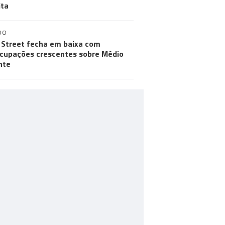
ita
DO
 Street fecha em baixa com
cupações crescentes sobre Médio
nte