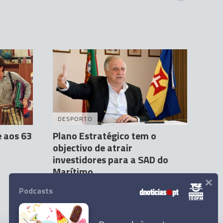
DESPORTO
e aos 63
Plano Estratégico tem o
objectivo de atrair
investidores para a SAD do
Marítimo
×
Pedro Freitas Oliveira
21 Jun 18:38
Podcasts