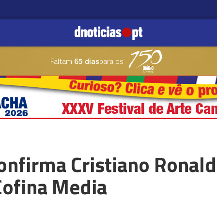
Faltam
65 dias
para os
confirma Cristiano Ronal
Cofina Media