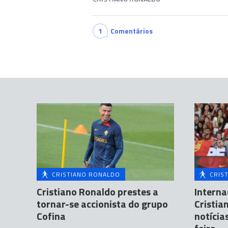
1
Comentários
CRISTIANO RONALDO
CRIS
Cristiano Ronaldo prestes a
Interna
tornar-se accionista do grupo
Cristia
Cofina
notícia