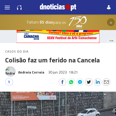
×
Faltam
65 dias
para os
PUB
CASOS DO DIA
Colisão faz um ferido na Cancela
Andreia Correia
30 jun 2023
18:21
5