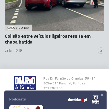
CASOS DO DIA
Colisão entre veículos ligeiros resulta em
chapa batida
28 Jun 10:19
2
Rua Dr. Fernão de Ornelas, 56 - 3º
9054-514 Funchal, Portugal
291 202 300
×
Podcasts
Instale a nossa App