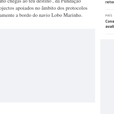
ho chegas ao teu destino', da Fundação
reto
rojectos apoiados no âmbito dos protocolos
samente a bordo do navio Lobo Marinho.
PAÍS
Cons
aval