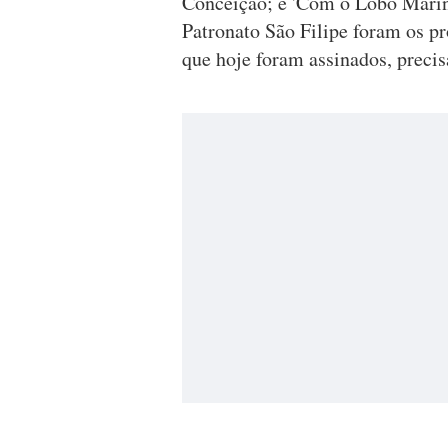
Conceição; e 'Com o Lobo Marin
Patronato São Filipe foram os p
que hoje foram assinados, preci