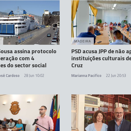
A
MADEIRA
ousa assina protocolo
PSD acusa JPP de não a
peração com 4
instituições culturais d
es do sector social
Cruz
José Cardoso
28 Jun 10:02
Marianna Pacifico
22 Jun 20:53