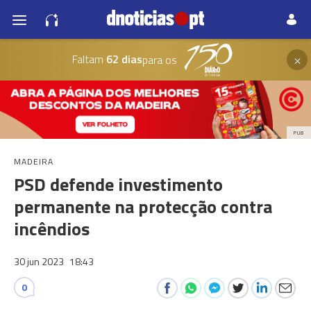
×
Faltam
62 dias
para os
PUB
MADEIRA
PSD defende investimento
permanente na protecção contra
incêndios
30 jun 2023
18:43
0