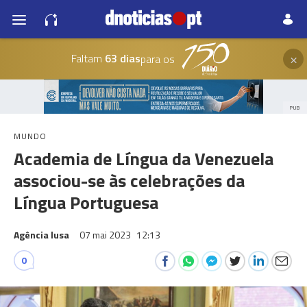
×
Faltam
63 dias
para os
PUB
MUNDO
Academia de Língua da Venezuela
associou-se às celebrações da
Língua Portuguesa
Agência lusa
07 mai 2023
12:13
0