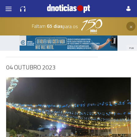
×
Faltam
65 dias
para os
PUB
04 OUTUBRO 2023