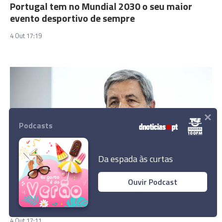
Portugal tem no Mundial 2030 o seu maior
evento desportivo de sempre
4 Out 17:19
×
Podcasts
Da espada às curtas
DESPORTO
Ouvir Podcast
Fernando Gomes diz que Mundial 2030 vai
"marcar o futuro da competição"
4 Out 17:11