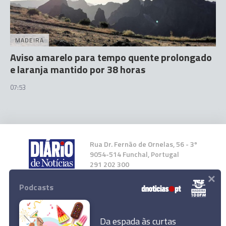
MADEIRA
Aviso amarelo para tempo quente prolongado
e laranja mantido por 38 horas
07:53
Rua Dr. Fernão de Ornelas, 56 - 3º
9054-514 Funchal, Portugal
291 202 300
×
Podcasts
Instale a nossa App
Da espada às curtas