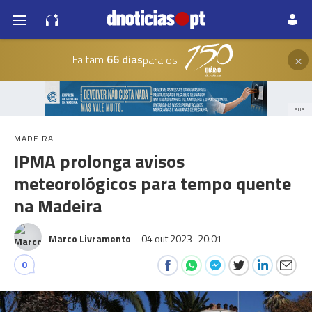
×
Faltam
66 dias
para os
PUB
MADEIRA
IPMA prolonga avisos
meteorológicos para tempo quente
na Madeira
Marco Livramento
04 out 2023
20:01
0