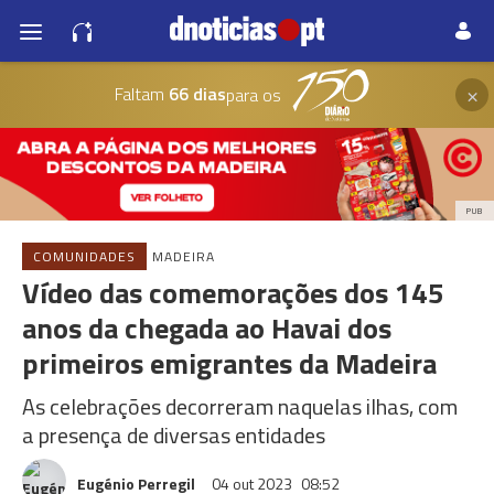
×
Faltam
66 dias
para os
PUB
COMUNIDADES
MADEIRA
Vídeo das comemorações dos 145
anos da chegada ao Havai dos
primeiros emigrantes da Madeira
As celebrações decorreram naquelas ilhas, com
a presença de diversas entidades
Eugénio Perregil
04 out 2023
08:52