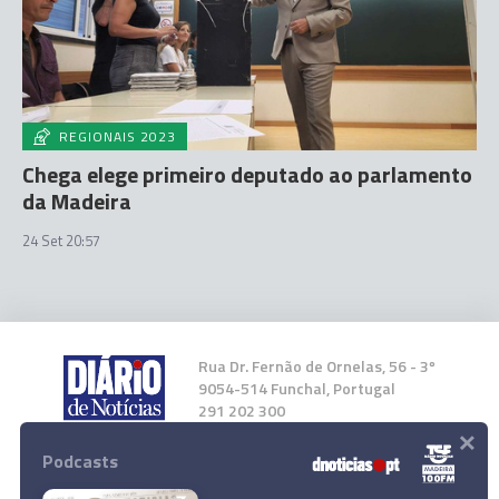
REGIONAIS 2023
Chega elege primeiro deputado ao parlamento
da Madeira
24 Set 20:57
Rua Dr. Fernão de Ornelas, 56 - 3º
9054-514 Funchal, Portugal
291 202 300
×
Podcasts
Instale a nossa App