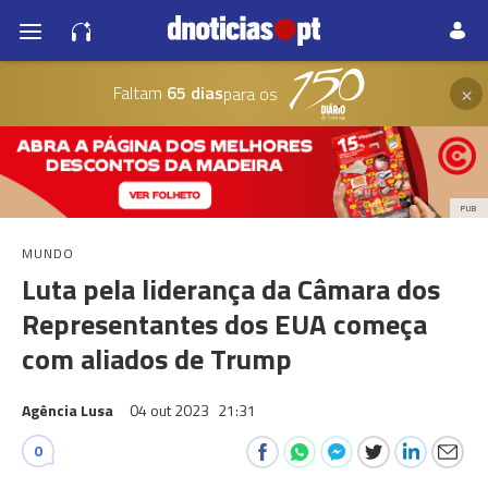
×
Faltam
65 dias
para os
PUB
MUNDO
Luta pela liderança da Câmara dos
Representantes dos EUA começa
com aliados de Trump
Agência Lusa
04 out 2023
21:31
0