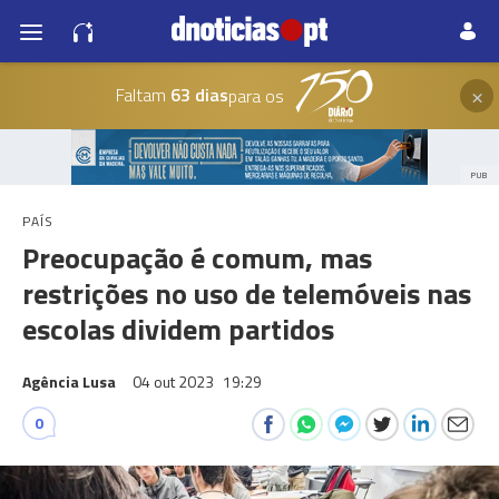
×
Faltam
63 dias
para os
PUB
PAÍS
Preocupação é comum, mas
restrições no uso de telemóveis nas
escolas dividem partidos
Agência Lusa
04 out 2023
19:29
0