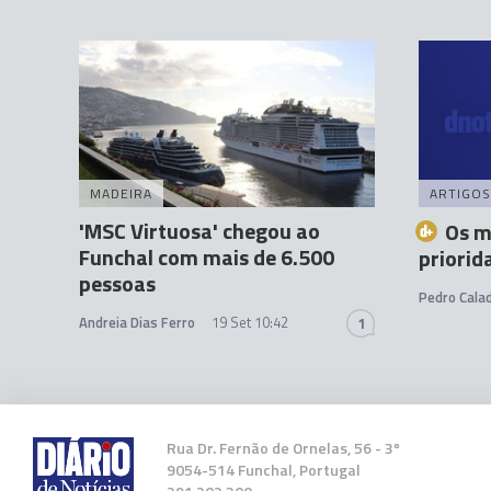
MADEIRA
ARTIGOS
'MSC Virtuosa' chegou ao
Os m
Funchal com mais de 6.500
priorid
pessoas
Pedro Cala
Andreia Dias Ferro
19 Set 10:42
1
Rua Dr. Fernão de Ornelas, 56 - 3º
9054-514 Funchal, Portugal