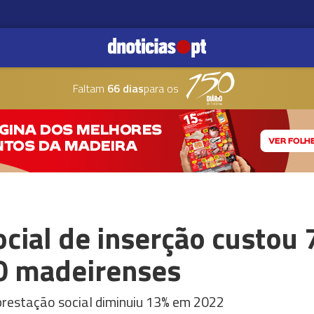
Faltam
66 dias
para os
ial de inserção custou 
0 madeirenses
prestação social diminuiu 13% em 2022