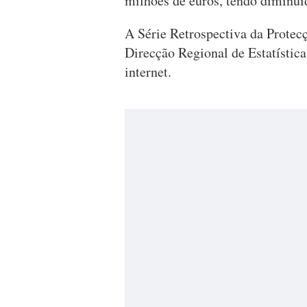
milhões de euros, tendo diminuí
A Série Retrospectiva da Protecç
Direcção Regional de Estatístic
internet.