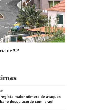
ia de 3.ª
timas
DO
regista maior número de ataques
íbano desde acordo com Israel