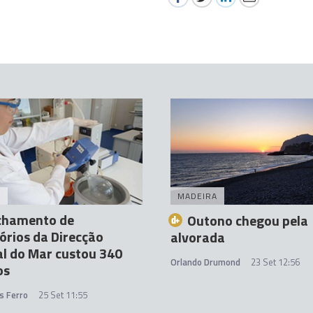
A
MADEIRA
chamento de
Outono chegou pela
órios da Direcção
alvorada
l do Mar custou 340
Orlando Drumond
23 Set 12:56
os
s Ferro
25 Set 11:55