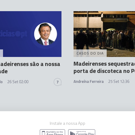
CASOS DO DIA
Madeirenses sequestra
adeirenses são a nossa
porta de discoteca no 
ade
Andreína Ferreira
25 Set 12:36
do
26 Set 02:00
7
Instale a nossa App