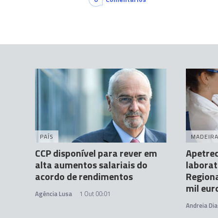
PAÍS
MADEIR
CCP disponível para rever em
Apetre
alta aumentos salariais do
laborat
acordo de rendimentos
Regiona
mil eur
Agência Lusa
1 Out 00:01
Andreia Dia