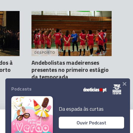
DESPORTO
dos à
Andebolistas madeirenses
Porto
presentes no primeiro estágio
da temporada
×
Herberto Duarte Pereira
29 Set 15:03
Podcasts
Da espada às curtas
Ouvir Podcast
© 2023 Empresa Diário de Notícias, Lda.