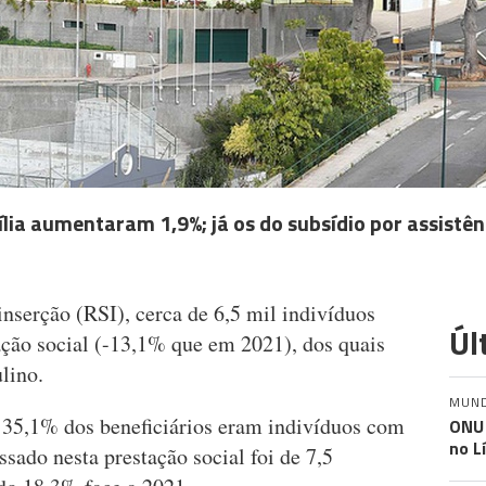
lia aumentaram 1,9%; já os do subsídio por assistênc
nserção (RSI), cerca de 6,5 mil indivíduos
Úl
ação social (-13,1% que em 2021), dos quais
lino.
MUN
e 35,1% dos beneficiários eram indivíduos com
ONU 
no L
sado nesta prestação social foi de 7,5