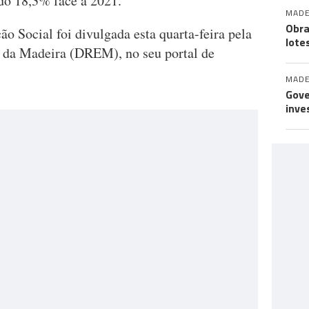
do 18,3% face a 2021.
MADE
Obra
ão Social foi divulgada esta quarta-feira pela
lote
a da Madeira (DREM), no seu portal de
MADE
Gove
inve