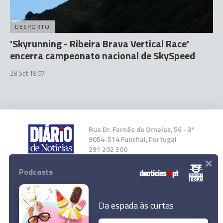
DESPORTO
'Skyrunning - Ribeira Brava Vertical Race'
encerra campeonato nacional de SkySpeed
28 Set 18:57
Rua Dr. Fernão de Ornelas, 56 - 3º
9054-514 Funchal, Portugal
291 202 300
×
Podcasts
Instale a nossa App
Da espada às curtas