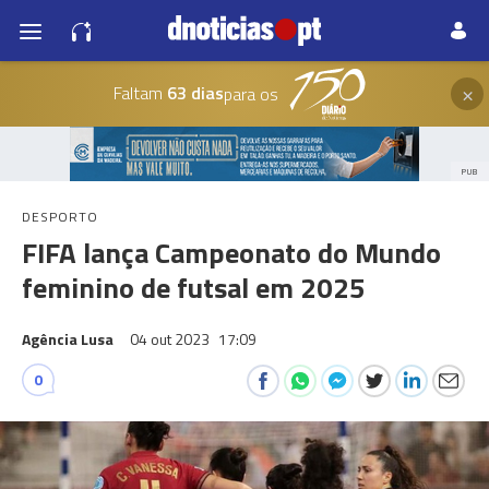
×
Faltam
63 dias
para os
PUB
DESPORTO
FIFA lança Campeonato do Mundo
feminino de futsal em 2025
Agência Lusa
04 out 2023
17:09
0