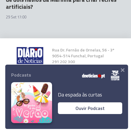
artificiais?
29 Set 17:00
Rua Dr. Fernão de Ornelas, 56 - 3º
9054-514 Funchal, Portugal
291 202 300
×
Podcasts
Instale a nossa App
Da espada às curtas
Ouvir Podcast
© 2023 Empresa Diário de Notícias, Lda.
Todos os direitos reservados.